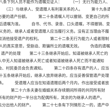
八条下列人员不能作为遗嘱见证人： （一）无行为能力人、
 （三）与继承人、受遗赠人有利害关系的人。 第十九条
留必要的遗产份额。 第二十条遗嘱人可以撤销、变更自己的所
后遗嘱为准。 自书、代书、录音、口头遗嘱，不得撤销、变
义务的，继承人或者受遗赠人应当履行义务。没有正当理由不履
以取消他接受遗产的权利。 第二十二条无行为能力人或者限制
人的真实意思，受胁迫、欺骗所立的遗嘱无效。 伪造的遗嘱
 遗产的处理 第二十三条继承开始后，知道被继承人死亡的
人中无人知道被继承人死亡或者知道被继承人死亡而不能通知
员会、村民委员会负责通知。 第二十四条存有遗产的人，应当
十五条继承开始后，继承人放弃继承的，应当妥善保管遗产处理
继承。 受遗赠人应当在知道遗赠后两个月内，作出接受或者放
赠。 第二十六条夫妻在婚姻关系存续期间所得的共同所有财
所有的财产的一半分出为配偶所有，其余的为继承人的遗产。
分出他人的财产。 第二十七条有下列情形之一的，遗产中