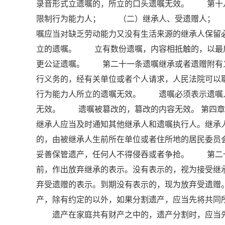
录音形式立遗嘱的，所立的口头遗嘱无效。 第十
限制行为能力人； （二）继承人、受遗赠人；
嘱应当对缺乏劳动能力又没有生活来源的继承人保
立的遗嘱。 立有数份遗嘱，内容相抵触的，以最
更公证遗嘱。 第二十一条遗嘱继承或者遗赠附有
行义务的，经有关单位或者个人请求，人民法院可
行为能力人所立的遗嘱无效。 遗嘱必须表示遗嘱
无效。 遗嘱被篡改的，篡改的内容无效。 第四章
继承人应当及时通知其他继承人和遗嘱执行人。继承
的，由被继承人生前所在单位或者住所地的居民委
妥善保管遗产，任何人不得侵吞或者争抢。 第二
前，作出放弃继承的表示。没有表示的，视为接受
弃受遗赠的表示。到期没有表示的，现为放弃受遗
产，除有约定的以外，如果分割遗产，应当先将共同
遗产在家庭共有财产之中的，遗产分割时，应当先