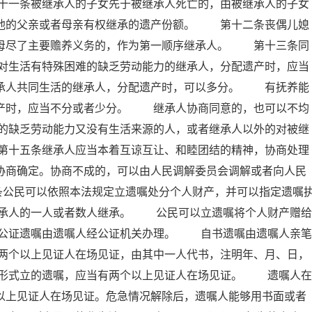
十一条被继承人的子女先于被继承人死亡的，由被继承人的子女
承他的父亲或者母亲有权继承的遗产份额。 第十二条丧偶儿媳
岳母尽了主要赡养义务的，作为第一顺序继承人。 第十三条同
对生活有特殊困难的缺乏劳动能力的继承人，分配遗产时，应当
继承人共同生活的继承人，分配遗产时，可以多分。 有抚养能
遗产时，应当不分或者少分。 继承人协商同意的，也可以不均
的缺乏劳动能力又没有生活来源的人，或者继承人以外的对被继
第十五条继承人应当本着互谅互让、和睦团结的精神，协商处理
协商确定。协商不成的，可以由人民调解委员会调解或者向人民
条公民可以依照本法规定立遗嘱处分个人财产，并可以指定遗嘱
承人的一人或者数人继承。 公民可以立遗嘱将个人财产赠给
公证遗嘱由遗嘱人经公证机关办理。 自书遗嘱由遗嘱人亲笔
两个以上见证人在场见证，由其中一人代书，注明年、月、日，
形式立的遗嘱，应当有两个以上见证人在场见证。 遗嘱人在
以上见证人在场见证。危急情况解除后，遗嘱人能够用书面或者