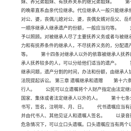
妹、养兄弟姐妹、有扶养关系的继兄弟姐妹。 第
的晚辈直系血亲代位继承。代位继承人一般只能继
对公、婆，丧偶儿媳对公、婆，丧偶女婿对岳父、
一顺序继承人继承遗产的份额，一般应当均等。 
予以照顾。对被继承人尽了主要抚养义务或者与被
力和有抚养条件的继承人，不尽抚养义务的，分配
等。 第十四条对继承人以外的依靠被继承人抚养
承人抚养较多的人，可以分给他们适当的遗产。 
继承问题，遗产分割的时间，办法和份额，由继承人
法院提起诉讼。 第三章 遗嘱继承和遗赠 第十六
行人。 公民可以立遗嘱将个人财产指定由法定继
国家、集体或者法定继承人以外的人。 第十七条
书写，签名，注明年、月、日。 代书遗嘱应当有
并由代书人、其他见证人和遗嘱人签名。 以录音
危急情况下，可以立口头遗嘱。口头遗嘱应当有两个