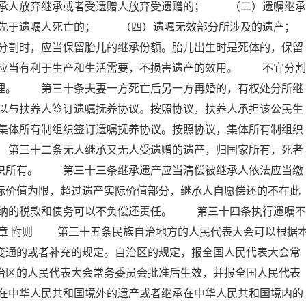
承人放弃继承或者受遗赠人放弃受遗赠的； （二）遗嘱继承
先于遗嘱人死亡的； （四）遗嘱无效部分所涉及的遗产；
时，应当保留胎儿的继承份额。胎儿出生时是死体的，保留
应当有利于生产和生活需要，不损害遗产的效用。 不宜分割
处理。 第三十条夫妻一方死亡后另一方再婚的，有权处分所继
以与扶养人签订遗嘱抚养协议。按照协议，扶养人承担该公民生
集体所有制组织签订遗嘱抚养协议。按照协议，集体所有制组织
 第三十二条无人继承又无人受遗赠的遗产，归国家所有，死者
组织所有。 第三十三条继承遗产应当清偿被继承人依法应当缴
际价值为限，超过遗产实际价值部分，继承人自愿偿还的不在此
纳的税款和债务可以不负偿还责任。 第三十四条执行遗嘱不
五章 附则 第三十五条民族自治地方的人民代表大会可以根据
变通的或者补充的规定。自治区的规定，报全国人民代表大会常
治区的人民代表大会常务委员会批准后生效，并报全国人民代表
在中华人民共和国境外的遗产或者继承在中华人民共和国境内的